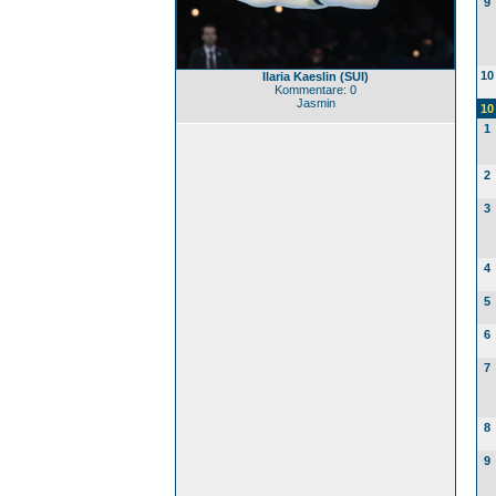
9
10
Ilaria Kaeslin (SUI)
Kommentare: 0
Jasmin
10
1
2
3
4
5
6
7
8
9