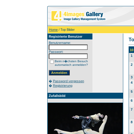
Home
/ Top Bilder
Registrierte Benutzer
To
Benutzername:
10
Passwort:
1
Beim n�chsten Besuch
2
automatisch anmelden?
3
�
Password vergessen
4
�
Registrierung
5
Zufallsbild
6
7
8