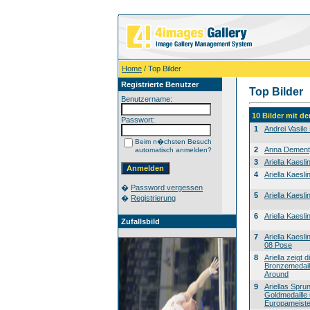
Home
/ Top Bilder
Registrierte Benutzer
Top Bilder
Benutzername:
10 Bilder mit 
Passwort:
1
Andrei Vasil
Beim n�chsten Besuch
2
Anna Dement
automatisch anmelden?
3
Ariella Kaesli
4
Ariella Kaesli
�
Password vergessen
5
Ariella Kaesl
�
Registrierung
6
Ariella Kaesl
Zufallsbild
7
Ariella Kaesl
08 Pose
8
Ariella zeigt d
Bronzemedaill
Around
9
Ariellas Spru
Goldmedaille
Europameiste