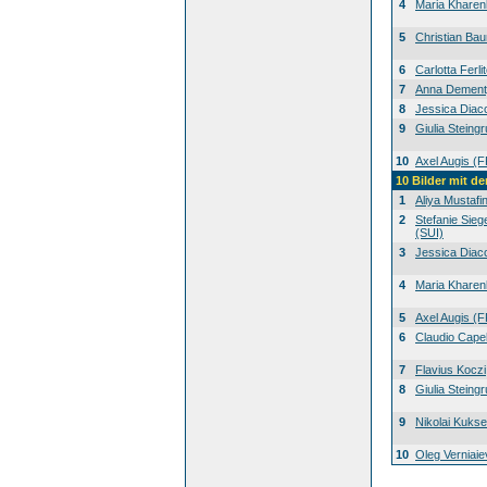
4
Maria Khare
5
Christian Ba
6
Carlotta Ferli
7
Anna Dement
8
Jessica Diacc
9
Giulia Steing
10
Axel Augis (
10 Bilder mit 
1
Aliya Mustafi
2
Stefanie Sieg
(SUI)
3
Jessica Diacc
4
Maria Khare
5
Axel Augis (
6
Claudio Capel
7
Flavius Koczi
8
Giulia Steing
9
Nikolai Kuks
10
Oleg Verniai