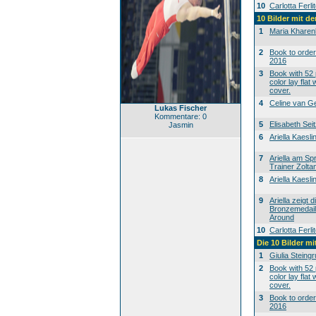
10
Carlotta Ferli
10 Bilder mit 
1
Maria Khare
2
Book to orde
2016
3
Book with 52 
color lay flat 
cover.
4
Celine van G
Lukas Fischer
Kommentare: 0
5
Elisabeth Sei
Jasmin
6
Ariella Kaesl
7
Ariella am Sp
Trainer Zolt
8
Ariella Kaesl
9
Ariella zeigt d
Bronzemedaill
Around
10
Carlotta Ferli
Die 10 Bilder mi
1
Giulia Steing
2
Book with 52 
color lay flat 
cover.
3
Book to orde
2016