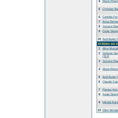
4
Maria Khar
5
Christian B
6
Carlotta Ferl
7
Anna Deme
8
Jessica Dia
9
Giulia Stein
10
Axel Augis 
10 Bilder mit
1
Aliya Mustaf
2
Stefanie Sie
(SUI)
3
Jessica Dia
4
Maria Khar
5
Axel Augis 
6
Claudio Cape
7
Flavius Koc
8
Giulia Stein
9
Nikolai Ku
10
Oleg Vernia