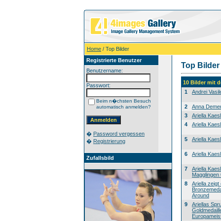
Home
/ Top Bilder
Registrierte Benutzer
Top Bilder
Benutzername:
10 Bilder mit
Passwort:
1
Andrei Vasi
Beim n�chsten Besuch
2
Anna Deme
automatisch anmelden?
3
Ariella Kaesl
4
Ariella Kaesl
�
Password vergessen
5
Ariella Kaes
�
Registrierung
6
Ariella Kae
Zufallsbild
7
Ariella Kaesl
Magglingen
8
Ariella zeigt
Bronzemedai
Around
9
Ariellas Spr
Goldmedaill
Europameist