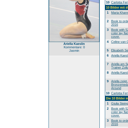
10
Carlotta Ferl
10 Bilder mit
1
Maria Khar
2
Book to ord
2016
3
Book with 52
color lay fla
cover.
4
Celine van 
Ariella Kaeslin
Kommentare: 0
5
Elisabeth S
Jasmin
6
Ariella Kae
7
Ariella am S
Trainer Zol
8
Ariella Kae
9
Ariella zeigt
Bronzemedai
Around
10
Carlotta Ferl
Die 10 Bilder 
1
Giulia Stein
2
Book with 52
color lay fla
cover.
3
Book to ord
2016