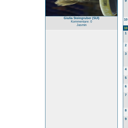
9
Giulia Steingruber (SUI)
10
Kommentare: 0
Jasmin
10
1
2
3
4
5
6
7
8
9