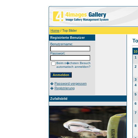
Home
/ Top Bilder
Registrierte Benutzer
To
Benutzername:
10
Passwort:
1
Beim n�chsten Besuch
2
automatisch anmelden?
3
�
Password vergessen
4
�
Registrierung
5
Zufallsbild
6
7
8