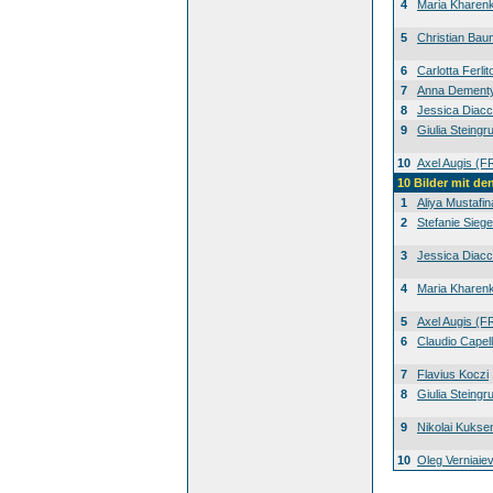
4
Maria Kharen
5
Christian Bau
6
Carlotta Ferlit
7
Anna Dement
8
Jessica Diacc
9
Giulia Steingr
10
Axel Augis (F
10 Bilder mit d
1
Aliya Mustafin
2
Stefanie Siege
3
Jessica Diacc
4
Maria Kharen
5
Axel Augis (F
6
Claudio Capell
7
Flavius Koczi
8
Giulia Steingr
9
Nikolai Kuks
10
Oleg Verniaie