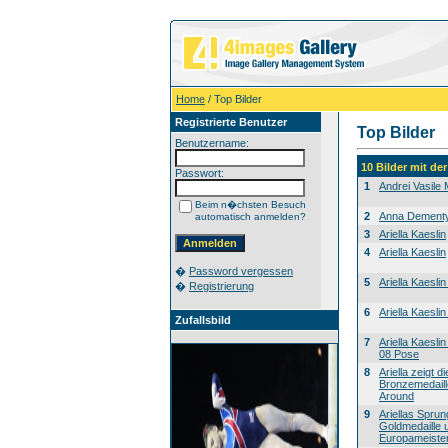
Home
/ Top Bilder
Registrierte Benutzer
Top Bilder
Benutzername:
10 Bilder mit d
Passwort:
1
Andrei Vasile
Beim n�chsten Besuch
2
Anna Dement
automatisch anmelden?
3
Ariella Kaeslin
4
Ariella Kaeslin
�
Password vergessen
5
Ariella Kaesli
�
Registrierung
6
Ariella Kaesl
Zufallsbild
7
Ariella Kaesli
08 Pose
8
Ariella zeigt di
Bronzemedaill
Around
9
Ariellas Sprun
Goldmedaille 
Europameister