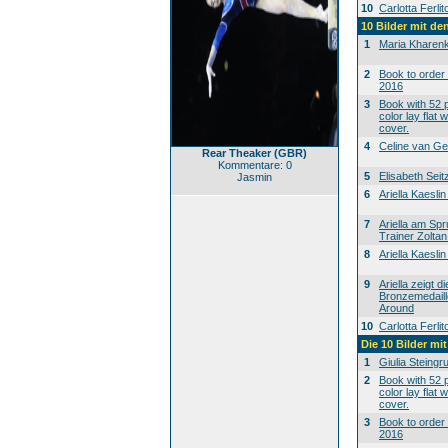
10
Carlotta Ferlit
10 Bilder mit d
1
Maria Kharen
2
Book to order
2016
3
Book with 52 p
color lay flat 
cover.
4
Celine van Ge
Rear Theaker (GBR)
Kommentare: 0
5
Elisabeth Sei
Jasmin
6
Ariella Kaesl
7
Ariella am Spr
Trainer Zolta
8
Ariella Kaesl
9
Ariella zeigt di
Bronzemedaill
Around
10
Carlotta Ferlit
Die 10 Bilder mi
1
Giulia Steingr
2
Book with 52 p
color lay flat 
cover.
3
Book to order
2016