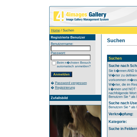
Home
/ Suchen
Registrierte Benutzer
Suchen
Benutzername:
Passwort:
Suchen
Beim n�chsten Besuch
Suche nach Sch
automatisch anmelden?
Sie k�nnen AND b
W�rter zu definiere
vorkommen m�sse
�
Password vergessen
W�rter, die im Resu
�
Registrierung
k�nnen und NOT v
nachfolgende Wort 
Benutzen Sie * als P
Zufallsbild
Suche nach Us
Benutzen Sie * als P
Verkn�pfung:
Kategorie:
Suche in Feldern