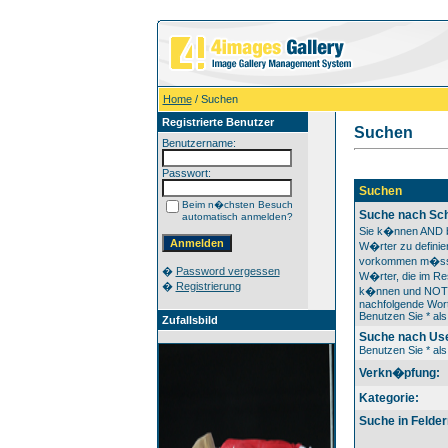
Home
/ Suchen
Registrierte Benutzer
Suchen
Benutzername:
Passwort:
Suchen
Beim n�chsten Besuch
Suche nach Sc
automatisch anmelden?
Sie k�nnen AND 
W�rter zu definier
vorkommen m�ss
�
Password vergessen
W�rter, die im Res
�
Registrierung
k�nnen und NOT v
nachfolgende Wort
Benutzen Sie * als 
Zufallsbild
Suche nach Us
Benutzen Sie * als 
Verkn�pfung:
Kategorie:
Suche in Felder