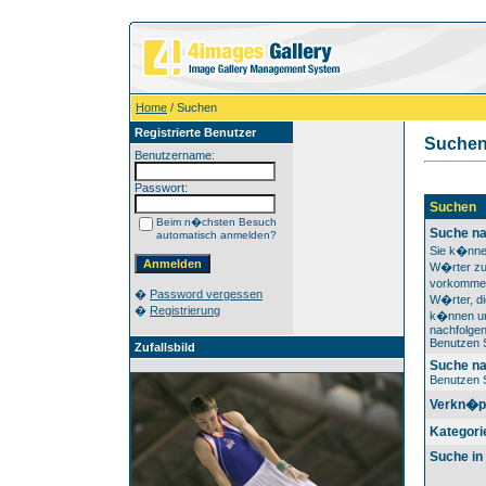
Home
/ Suchen
Registrierte Benutzer
Suche
Benutzername:
Passwort:
Suchen
Beim n�chsten Besuch
Suche na
automatisch anmelden?
Sie k�nne
W�rter zu 
vorkomme
�
Password vergessen
W�rter, di
�
Registrierung
k�nnen un
nachfolgen
Benutzen Si
Zufallsbild
Suche n
Benutzen Si
Verkn�p
Kategori
Suche in