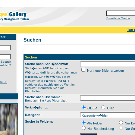
Erweiterte Suche
Top 
tzer
Suchen
Suchen
 Besuch
Suche nach Schl�sselwort:
melden?
Sie k�nnen AND benutzen, um
Nur neue Bilder anzeigen
W�rter zu definieren, die vorkommen
m�ssen, OR f�r W�rter, die im
Resultat sein k�nnen und NOT
essen
verbietet das nachfolgende Wort im
Resultat. Benutzen Sie * als
Platzhalter.
Suche nach Username:
Benutzen Sie * als Platzhalter.
Verkn�pfung:
ODER
UND
Kategorie:
Suche in Feldern:
Alle Felder
Nur Bi
Nur Beschreibung
Nur Sc