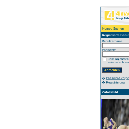
Home
/ Suchen
Registrierte Benu
Benutzername:
Passwort:
Beim n�chsten
automatisch an
�
Password verg
�
Registrierung
Zufallsbild