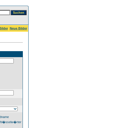
Bilder
Neue Bilder
ldname
hl�sselw�rter