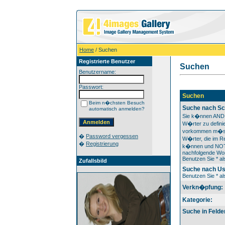
Home
/ Suchen
Registrierte Benutzer
Suchen
Benutzername:
Passwort:
Suchen
Beim n�chsten Besuch
Suche nach Sc
automatisch anmelden?
Sie k�nnen AND 
W�rter zu definie
vorkommen m�s
�
Password vergessen
W�rter, die im Re
�
Registrierung
k�nnen und NOT 
nachfolgende Wor
Benutzen Sie * als
Zufallsbild
Suche nach U
Benutzen Sie * als
Verkn�pfung:
Kategorie:
Suche in Felde