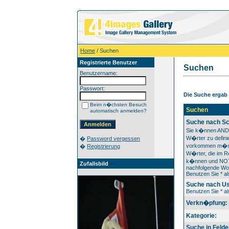
Home
/ Suchen
Registrierte Benutzer
Suchen
Benutzername:
Passwort:
Die Suche ergab l
Beim n�chsten Besuch
Suchen
automatisch anmelden?
Suche nach Sc
Sie k�nnen AND
W�rter zu definie
�
Password vergessen
vorkommen m�s
�
Registrierung
W�rter, die im Re
k�nnen und NOT 
Zufallsbild
nachfolgende Wor
Benutzen Sie * als
Suche nach U
Benutzen Sie * als
Verkn�pfung:
Kategorie:
Suche in Felde