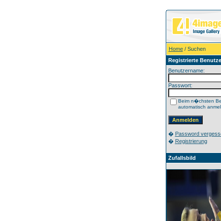
Home
/ Suchen
Registrierte Benutze
Benutzername:
Passwort:
Beim n�chsten B
automatisch anme
�
Password vergess
�
Registrierung
Zufallsbild