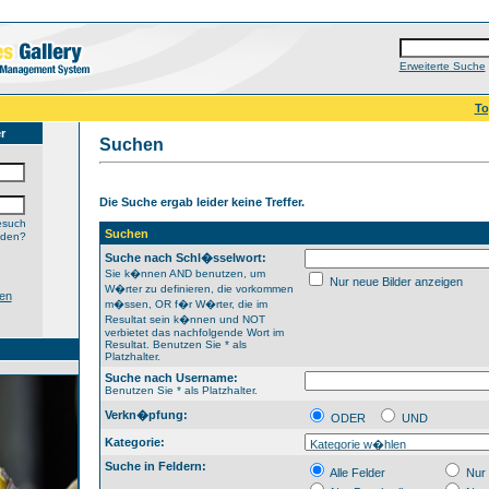
Erweiterte Suche
To
r
Suchen
Die Suche ergab leider keine Treffer.
esuch
Suchen
lden?
Suche nach Schl�sselwort:
Sie k�nnen AND benutzen, um
Nur neue Bilder anzeigen
W�rter zu definieren, die vorkommen
en
m�ssen, OR f�r W�rter, die im
Resultat sein k�nnen und NOT
verbietet das nachfolgende Wort im
Resultat. Benutzen Sie * als
Platzhalter.
Suche nach Username:
Benutzen Sie * als Platzhalter.
Verkn�pfung:
ODER
UND
Kategorie:
Suche in Feldern:
Alle Felder
Nur 