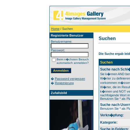
Home
/ Suchen
Registrierte Benutzer
Suchen
Benutzername:
Passwort:
Die Suche ergab leide
Beim n�chsten Besuch
Suchen
automatisch anmelden?
Suche nach Schl�
Sie k�nnen AND ben
W�rter zu definieren
�
Password vergessen
vorkommen m�ssen
�
Registrierung
W�rter, die im Result
k�nnen und NOT ver
Zufallsbild
nachfolgende Wort im
Benutzen Sie * als Pla
Suche nach User
Benutzen Sie * als Pla
Verkn�pfung:
Kategorie:
Suche in Feldern: