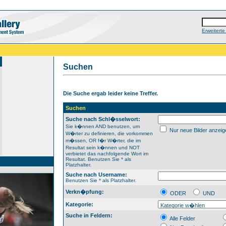
Erweitert
Suchen
Die Suche ergab leider keine Treffer.
Suchen
Suche nach Schl�sselwort:
Sie k�nnen AND benutzen, um
Nur neue Bilder anzeig
W�rter zu definieren, die vorkommen
m�ssen, OR f�r W�rter, die im
Resultat sein k�nnen und NOT
verbietet das nachfolgende Wort im
Resultat. Benutzen Sie * als
Platzhalter.
Suche nach Username:
Benutzen Sie * als Platzhalter.
Verkn�pfung:
ODER
UND
Kategorie:
Suche in Feldern:
Alle Felder