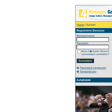
Home
/ Suchen
Registrierte Benutzer
Benutzername:
Passwort:
Beim n�chsten Besuch
automatisch anmelden?
�
Password vergessen
�
Registrierung
Zufallsbild