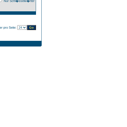
Nur Schl�sselw�rter
der pro Seite: