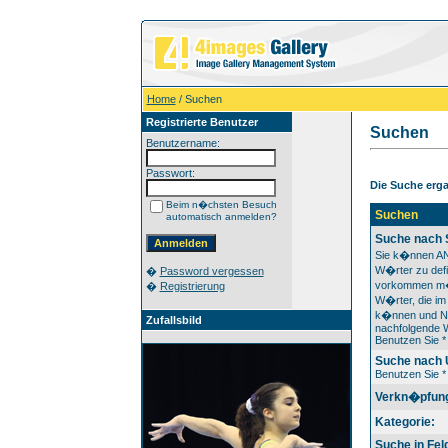
Home
/ Suchen
Registrierte Benutzer
Suchen
Benutzername:
Passwort:
Die Suche ergab
Beim n�chsten Besuch
Suchen
automatisch anmelden?
Suche nach 
Sie k�nnen A
W�rter zu defi
�
Password vergessen
vorkommen m
�
Registrierung
W�rter, die im 
k�nnen und NO
Zufallsbild
nachfolgende W
Benutzen Sie * 
Suche nach
Benutzen Sie * 
Verkn�pfun
Kategorie:
Suche in Fel