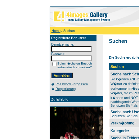
Home
/ Suchen
Registrierte Benutzer
Suchen
Benutzername:
Passwort:
Die Suche ergab lei
Beim n�chsten Besuch
Suchen
automatisch anmelden?
Suche nach Sch
Sie k�nnen AND b
W�rter zu definier
�
Password vergessen
vorkommen m�ss
�
Registrierung
W�rter, die im Res
k�nnen und NOT v
Zufallsbild
nachfolgende Wort 
Benutzen Sie * als 
Suche nach Us
Benutzen Sie * als 
Verkn�pfung:
Kategorie:
Suche in Felder