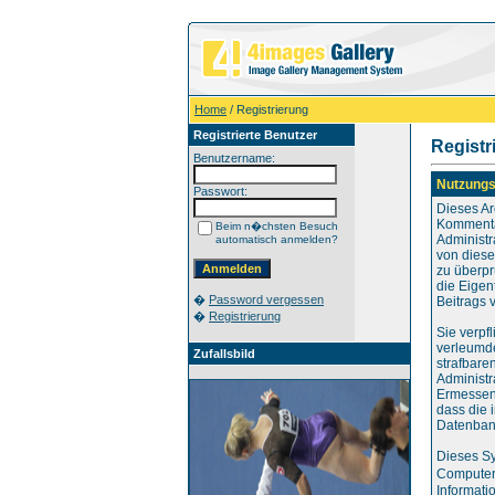
Home
/ Registrierung
Registrierte Benutzer
Registr
Benutzername:
Nutzungs
Passwort:
Dieses Ar
Kommenta
Beim n�chsten Besuch
Administr
automatisch anmelden?
von diese
zu überpr
die Eigen
�
Password vergessen
Beitrags 
�
Registrierung
Sie verpf
verleumd
Zufallsbild
strafbare
Administr
Ermessen 
dass die 
Datenban
Dieses Sy
Computer 
Informati