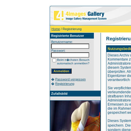
Home
/ Registrierung
Registrierte Benutzer
Registrier
Benutzername:
Nutzungsbedi
Passwort:
Dieses Archiv
Kommentare zu
Beim n�chsten Besuch
Administratore
automatisch anmelden?
diesem System 
überprüfen. Al
Eigentümer die
�
Password vergessen
verantwortlic
�
Registrierung
Sie verpflicht
verleumdenden
Zufallsbild
strafbaren Inh
Administratore
Ermessen zu e
die im Rahmen
gespeichert w
Dieses System
speichern. Die
sondern dienen