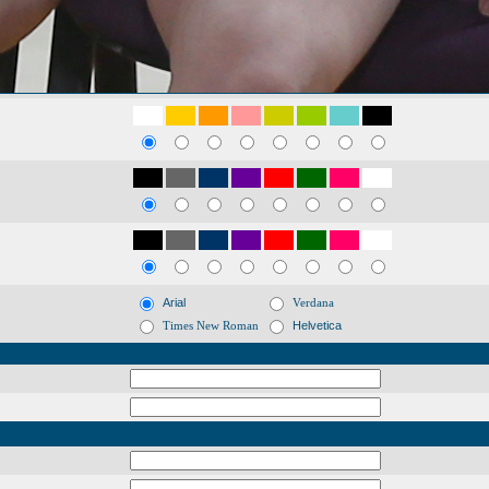
Arial
Verdana
Times New Roman
Helvetica