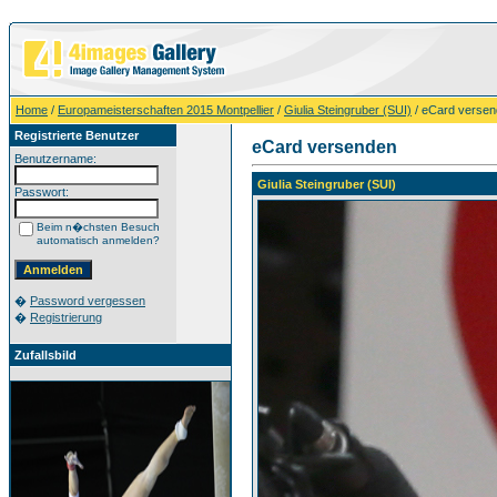
Home
/
Europameisterschaften 2015 Montpellier
/
Giulia Steingruber (SUI)
/ eCard verse
Registrierte Benutzer
eCard versenden
Benutzername:
Giulia Steingruber (SUI)
Passwort:
Beim n�chsten Besuch
automatisch anmelden?
�
Password vergessen
�
Registrierung
Zufallsbild