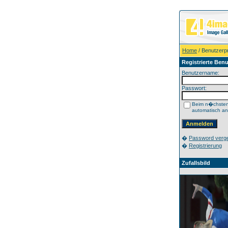
Home
/ Benutzerpr
Registrierte Benu
Benutzername:
Passwort:
Beim n�chste
automatisch a
�
Password verg
�
Registrierung
Zufallsbild