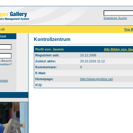
Erweiterte Suche
ofil
Top B
tzer
Kontrollzentrum
Profil von: Jasmin
Alle Bilder von J
Registriert seit:
10.12.2008
n Besuch
Zuletzt aktiv:
29.10.2016 11:12
nmelden?
Kommentare:
0
E-Mail:
Homepage:
http://www.gymbox.net
essen
ICQ: