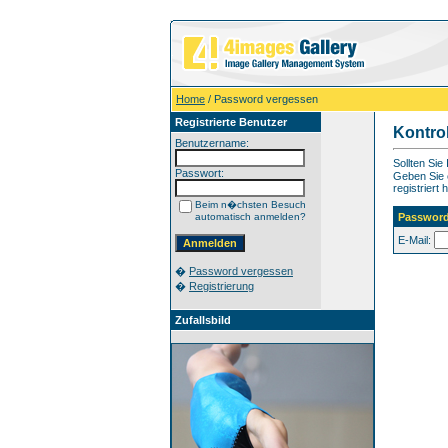
Home
/ Password vergessen
Registrierte Benutzer
Kontro
Benutzername:
Sollten Si
Passwort:
Geben Sie e
registriert 
Beim n�chsten Besuch
automatisch anmelden?
Password
E-Mail:
�
Password vergessen
�
Registrierung
Zufallsbild