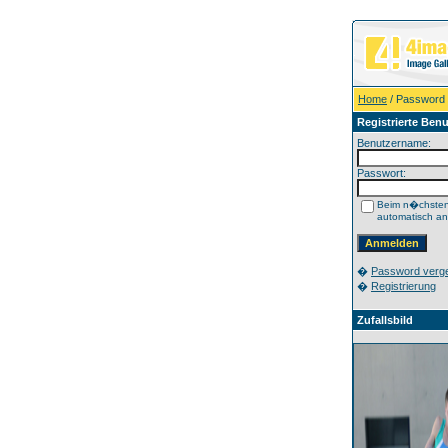
Home
/ Password
Registrierte Benu
Benutzername:
Passwort:
Beim n�chste
automatisch a
�
Password verg
�
Registrierung
Zufallsbild