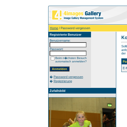
Home
/ Password vergessen
Registrierte Benutzer
Ko
Benutzername:
Sol
Passwort:
anfo
der 
Beim n�chsten Besuch
automatisch anmelden?
Pa
E-
�
Password vergessen
�
Registrierung
Zufallsbild