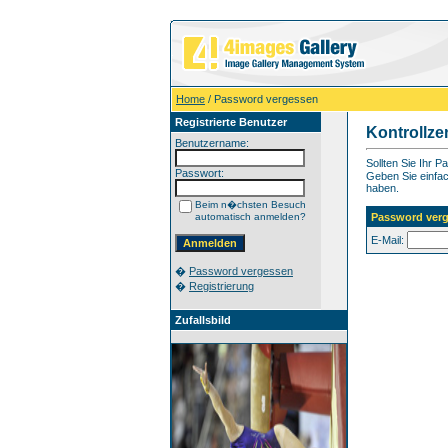
Home
/ Password vergessen
Registrierte Benutzer
Kontrollze
Benutzername:
Sollten Sie Ihr 
Passwort:
Geben Sie einfach
haben.
Beim n�chsten Besuch
automatisch anmelden?
Password ver
E-Mail:
�
Password vergessen
�
Registrierung
Zufallsbild