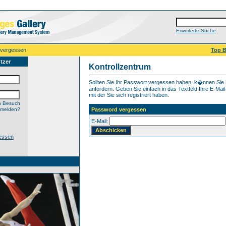
Erweiterte Suche
 vergessen
Top B
tzer
Kontrollzentrum
Sollten Sie Ihr Passwort vergessen haben, k�nnen Sie 
anfordern. Geben Sie einfach in das Textfeld Ihre E-Mai
mit der Sie sich registriert haben.
n Besuch
nmelden?
Password vergessen
E-Mail:
essen