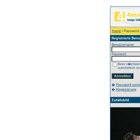
Home
/ Password
Registrierte Benu
Benutzername:
Passwort:
Beim n�chste
automatisch a
�
Password verg
�
Registrierung
Zufallsbild