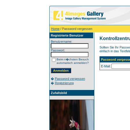
Home
/ Password vergessen
Registrierte Benutzer
Kontrollzent
Benutzername:
Sollten Sie Ihr Pass
Passwort:
einfach in das Textfel
Beim n�chsten Besuch
Password vergess
automatisch anmelden?
E-Mail:
�
Password vergessen
�
Registrierung
Zufallsbild