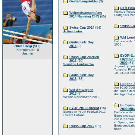
Gestaltungsbilder
(3)
DTB Poka
Weltcup Wettka
Weltmeisterschaften
Stuttgarter Po
2014 Nanning CHN
(65)
Swiss Cu
Swiss Cup 2014
(54)
Actionphotos
WM Lond
Fotos von der
Giulia Kidz Day
2009
2014
(9)
Oliver Hegi (SUI)
Kommentare: 0
Jasmin
EYOF-Eu
Swiss Cup Zuerich
Olympic 
2013
(70)
2009
(51)
Sonstige Eindruecke
Jugendolympia
Tampere, Finn
18.-25.Juli 20
Giulia Kidz Day
2013
(33)
Lugano 
Am 30.05.2009
WM Antwerpen
die Trofea di c
2013
(7)
durchgeführt 
Weltmeisterschaften 2013
Europame
EYOF 2013 Utrecht
(15)
2009 Mil
European Youth Festival 2013
Fotos von der
Utrecht Holland
Europameisters
Ariella Kaeslin
im Sprung und
Bronzemedaille
Swiss Cup 2012
(61)
holte.