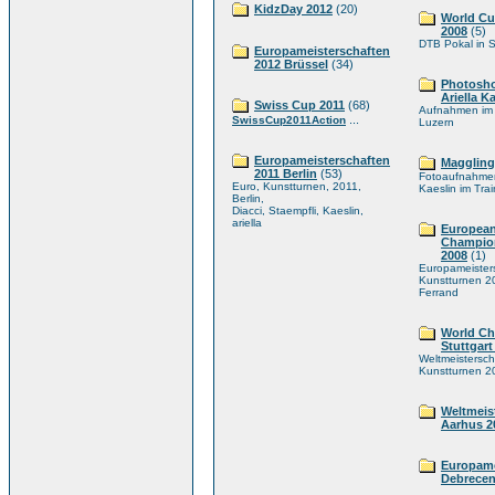
KidzDay 2012
(20)
World Cu
2008
(5)
DTB Pokal in S
Europameisterschaften
2012 Brüssel
(34)
Photosho
Ariella K
Swiss Cup 2011
(68)
Aufnahmen im 
...
SwissCup2011Action
Luzern
Europameisterschaften
Maggling
2011 Berlin
(53)
Fotoaufnahmen 
Euro, Kunstturnen, 2011,
Kaeslin im Tra
Berlin,
Diacci, Staempfli, Kaeslin,
ariella
Europea
Champio
2008
(1)
Europameister
Kunstturnen 20
Ferrand
World C
Stuttgart
Weltmeistersch
Kunstturnen 20
Weltmeis
Aarhus 2
Europame
Debrecen