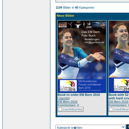
1109
Bilder in
40
Kategorien.
Neue Bilder
Book to order EM Bern 2016
Book with 52 p
(
Jasmin
)
with hard cov
EM Bern 2016
EM Bern 2016
Kommentare: 0
Kommentare: 