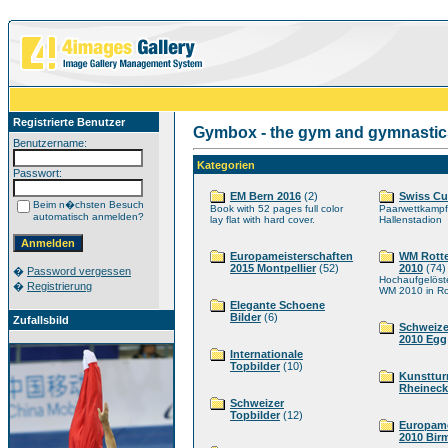
Registrierte Benutzer
Gymbox - the gym and gymnastic
Benutzername:
Kategorien
Passwort:
EM Bern 2016
(2)
Swiss Cu
Beim n�chsten Besuch
Book with 52 pages full color
Paarwettkampf
automatisch anmelden?
lay flat with hard cover.
Hallenstadion
Europameisterschaften
WM Rott
2015 Montpellier
(52)
2010
(74)
�
Password vergessen
Hochaufgelöst
�
Registrierung
WM 2010 in Ro
Elegante Schoene
Bilder
(6)
Zufallsbild
Schweize
2010 Egg
Internationale
Topbilder
(10)
Kunsttur
Rheineck
Schweizer
Topbilder
(12)
Europame
2010 Bi