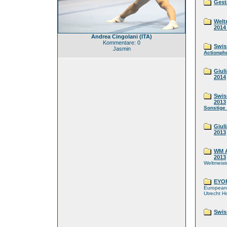
Gest
Welt
2014
Andrea Cingolani (ITA)
Kommentare: 0
Swis
Jasmin
Actionph
Giul
2014
Swis
2013
Sonstige
Giul
2013
WM 
2013
Weltmeist
EYOF
European 
Utrecht H
Swis