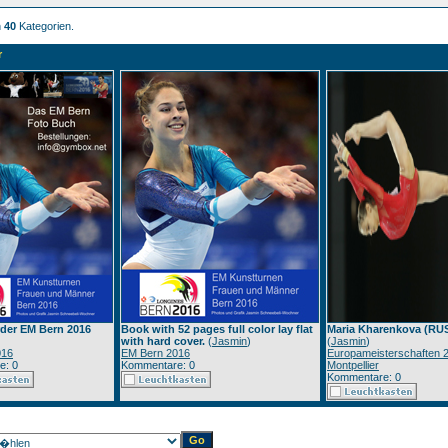
n
40
Kategorien.
r
rder EM Bern 2016
Book with 52 pages full color lay flat
Maria Kharenkova (RU
with hard cover.
(
Jasmin
)
(
Jasmin
)
016
EM Bern 2016
Europameisterschaften 
e: 0
Kommentare: 0
Montpellier
Kommentare: 0