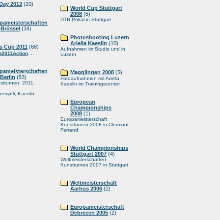
Day 2012
(20)
World Cup Stuttgart
2008
(5)
DTB Pokal in Stuttgart
pameisterschaften
 Brüssel
(34)
Photoshooting Luzern
Ariella Kaeslin
(10)
s Cup 2011
(68)
Aufnahmen im Studio und in
...
2011Action
Luzern
pameisterschaften
Magglingen 2008
(5)
Berlin
(53)
Fotoaufnahmen mit Ariella
stturnen, 2011,
Kaeslin im Trainingscenter
aempfli, Kaeslin,
European
Championships
2008
(1)
Europameisterschaft
Kunstturnen 2008 in Clermont-
Ferrand
World Championships
Stuttgart 2007
(4)
Weltmeisterschaften
Kunstturnen 2007 in Stuttgart
Weltmeisterschaft
Aarhus 2006
(2)
Europameisterschaft
Debrecen 2005
(2)