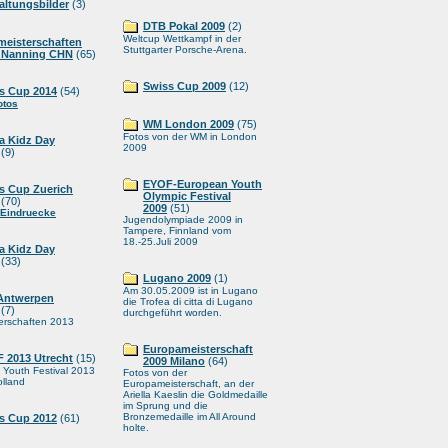
altungsbilder
(3)
DTB Pokal 2009
(2)
Weltcup Wettkampf in der
meisterschaften
Stuttgarter Porsche-Arena.
 Nanning CHN
(65)
Swiss Cup 2009
(12)
s Cup 2014
(54)
otos
WM London 2009
(75)
Fotos von der WM in London
ia Kidz Day
2009
(9)
EYOF-European Youth
s Cup Zuerich
Olympic Festival
(70)
2009
(51)
 Eindruecke
Jugendolympiade 2009 in
Tampere, Finnland vom
18.-25.Juli 2009
ia Kidz Day
(33)
Lugano 2009
(1)
Am 30.05.2009 ist in Lugano
Antwerpen
die Trofea di citta di Lugano
(7)
durchgeführt worden.
erschaften 2013
Europameisterschaft
 2013 Utrecht
(15)
2009 Milano
(64)
Youth Festival 2013
Fotos von der
olland
Europameisterschaft, an der
Ariella Kaeslin die Goldmedaille
im Sprung und die
Bronzemedaille im All Around
s Cup 2012
(61)
holte.