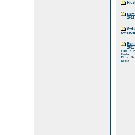
Kidz
Euro
2012
Swis
SwissCup
Euro
2011 
Euro, Kun
Berlin,
Diacci, St
ariella