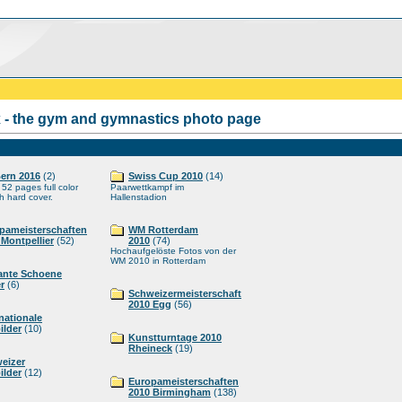
- the gym and gymnastics photo page
ern 2016
(2)
Swiss Cup 2010
(14)
52 pages full color
Paarwettkampf im
ith hard cover.
Hallenstadion
pameisterschaften
WM Rotterdam
 Montpellier
(52)
2010
(74)
Hochaufgelöste Fotos von der
WM 2010 in Rotterdam
ante Schoene
r
(6)
Schweizermeisterschaft
2010 Egg
(56)
rnationale
ilder
(10)
Kunstturntage 2010
Rheineck
(19)
eizer
ilder
(12)
Europameisterschaften
2010 Birmingham
(138)