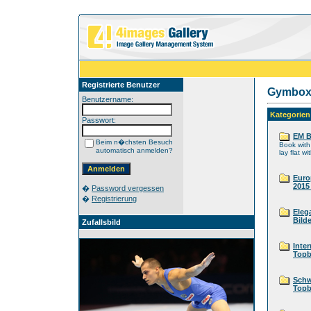
Registrierte Benutzer
Gymbox 
Benutzername:
Kategorien
Passwort:
EM B
Beim n�chsten Besuch
Book with 
automatisch anmelden?
lay flat w
Euro
2015
�
Password vergessen
�
Registrierung
Eleg
Bilde
Zufallsbild
Inte
Topb
Schw
Topb