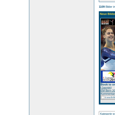
1109
Bilder i
Neue Bilde
Book to o
(
Jasmin
)
EM Bern 2
Kommentar