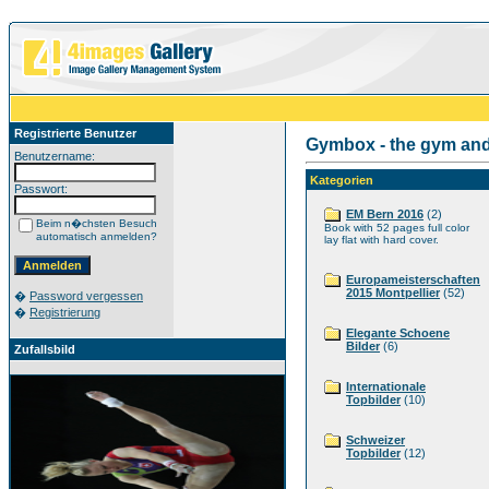
Registrierte Benutzer
Gymbox - the gym an
Benutzername:
Kategorien
Passwort:
EM Bern 2016
(2)
Beim n�chsten Besuch
Book with 52 pages full color
automatisch anmelden?
lay flat with hard cover.
Europameisterschaften
2015 Montpellier
(52)
�
Password vergessen
�
Registrierung
Elegante Schoene
Bilder
(6)
Zufallsbild
Internationale
Topbilder
(10)
Schweizer
Topbilder
(12)