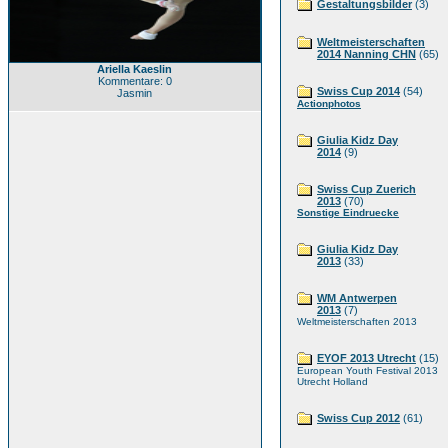
Gestaltungsbilder
(3)
Weltmeisterschaften
2014 Nanning CHN
(65)
Ariella Kaeslin
Kommentare: 0
Swiss Cup 2014
(54)
Jasmin
Actionphotos
Giulia Kidz Day
2014
(9)
Swiss Cup Zuerich
2013
(70)
Sonstige Eindruecke
Giulia Kidz Day
2013
(33)
WM Antwerpen
2013
(7)
Weltmeisterschaften 2013
EYOF 2013 Utrecht
(15)
European Youth Festival 2013
Utrecht Holland
Swiss Cup 2012
(61)