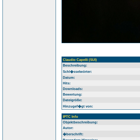
Claudio Capelli (SUI)
Beschreibung:
Schl�sselwörter:
Datum:
Hits:
Downloads:
Bewertung:
Dateigröße:
Hinzugef�gt von:
IPTC Info
Objektbeschreibung:
Autor:
�berschrift: