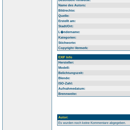
Besondere Hinweise:
Name des Autors:
Bildrechte:
Quelle:
Erstellt am:
Stadt/Ort:
L�ndername:
Kategorien:
Stichworte:
Copyright-Vermerk:
EXIF Info
Hersteller:
Modell:
Belichtungszeit:
Blende:
ISO-Zahl:
Aufnahmedatum:
Brennweite:
Autor:
Es wurden noch keine Kommentare abgegeben.