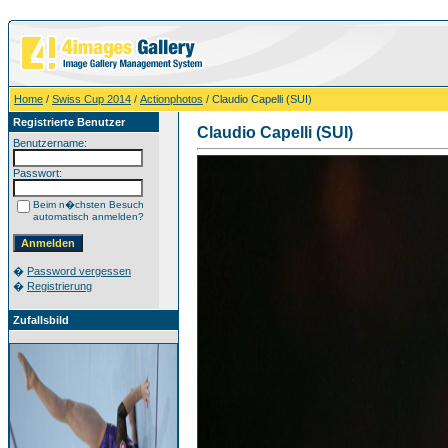
Home
/
Swiss Cup 2014
/
Actionphotos
/ Claudio Capelli (SUI)
Registrierte Benutzer
Claudio Capelli (SUI)
Benutzername:
Passwort:
Beim n�chsten Besuch
automatisch anmelden?
�
Password vergessen
�
Registrierung
Zufallsbild