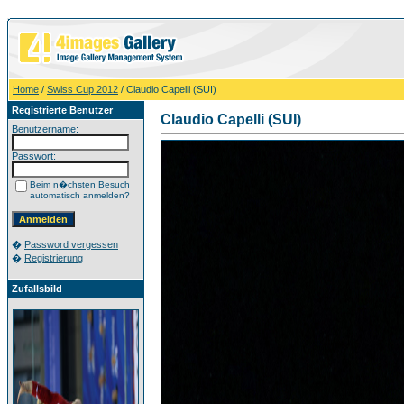
Home
/
Swiss Cup 2012
/ Claudio Capelli (SUI)
Registrierte Benutzer
Claudio Capelli (SUI)
Benutzername:
Passwort:
Beim n�chsten Besuch
automatisch anmelden?
�
Password vergessen
�
Registrierung
Zufallsbild