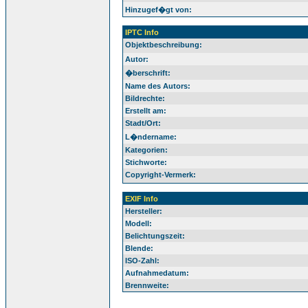
Hinzugef�gt von:
IPTC Info
Objektbeschreibung:
Autor:
�berschrift:
Name des Autors:
Bildrechte:
Erstellt am:
Stadt/Ort:
L�ndername:
Kategorien:
Stichworte:
Copyright-Vermerk:
EXIF Info
Hersteller:
Modell:
Belichtungszeit:
Blende:
ISO-Zahl:
Aufnahmedatum:
Brennweite: