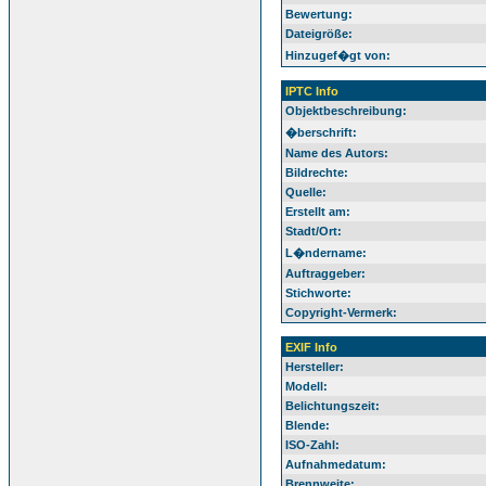
Bewertung:
Dateigröße:
Hinzugef�gt von:
IPTC Info
Objektbeschreibung:
�berschrift:
Name des Autors:
Bildrechte:
Quelle:
Erstellt am:
Stadt/Ort:
L�ndername:
Auftraggeber:
Stichworte:
Copyright-Vermerk:
EXIF Info
Hersteller:
Modell:
Belichtungszeit:
Blende:
ISO-Zahl:
Aufnahmedatum:
Brennweite: