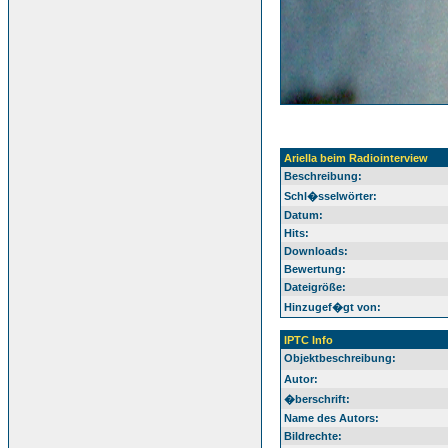
Ariella beim Radiointerview
Beschreibung:
Schl�sselwörter:
Datum:
Hits:
Downloads:
Bewertung:
Dateigröße:
Hinzugef�gt von:
IPTC Info
Objektbeschreibung:
Autor:
�berschrift:
Name des Autors:
Bildrechte: