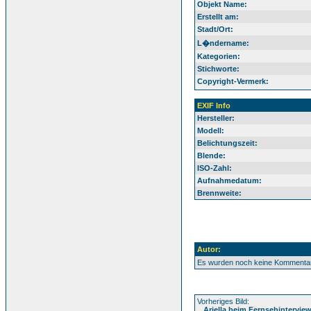
Objekt Name:
Erstellt am:
Stadt/Ort:
L�ndername:
Kategorien:
Stichworte:
Copyright-Vermerk:
EXIF Info
Hersteller:
Modell:
Belichtungszeit:
Blende:
ISO-Zahl:
Aufnahmedatum:
Brennweite:
Autor:
Es wurden noch keine Kommenta
Vorheriges Bild:
Ariella beim Fernsehintervie