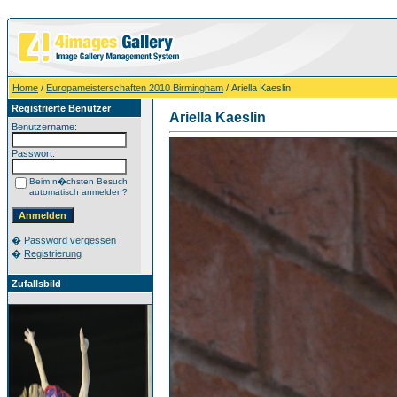
Home
/
Europameisterschaften 2010 Birmingham
/ Ariella Kaeslin
Registrierte Benutzer
Ariella Kaeslin
Benutzername:
Passwort:
Beim n�chsten Besuch
automatisch anmelden?
�
Password vergessen
�
Registrierung
Zufallsbild