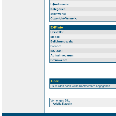
L�ndername:
Kategorien:
Stichworte:
Copyright-Vermerk:
EXIF Info
Hersteller:
Modell:
Belichtungszeit:
Blende:
ISO-Zahl:
Aufnahmedatum:
Brennweite:
Autor:
Es wurden noch keine Kommentare abgegeben.
Vorheriges Bild:
Ariella Kaeslin