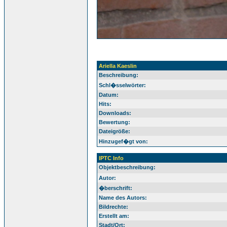
Ariella Kaeslin
Beschreibung:
Schl�sselwörter:
Datum:
Hits:
Downloads:
Bewertung:
Dateigröße:
Hinzugef�gt von:
IPTC Info
Objektbeschreibung:
Autor:
�berschrift:
Name des Autors:
Bildrechte:
Erstellt am:
Stadt/Ort: