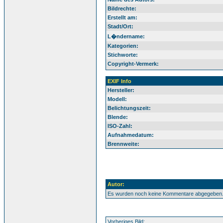
Bildrechte:
Erstellt am:
Stadt/Ort:
L�ndername:
Kategorien:
Stichworte:
Copyright-Vermerk:
EXIF Info
Hersteller:
Modell:
Belichtungszeit:
Blende:
ISO-Zahl:
Aufnahmedatum:
Brennweite:
Autor:
Es wurden noch keine Kommentare abgegeben
Vorheriges Bild: