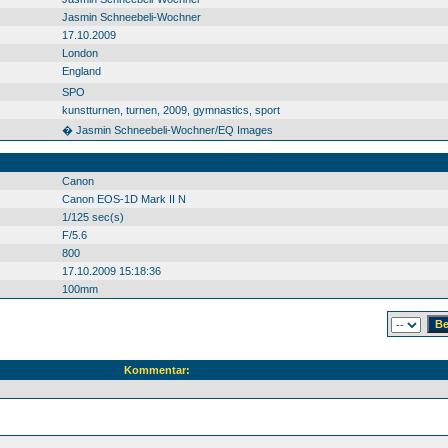
Jasmin Schneebeli-Wochner
17.10.2009
London
England
SPO
kunstturnen, turnen, 2009, gymnastics, sport
� Jasmin Schneebeli-Wochner/EQ Images
Canon
Canon EOS-1D Mark II N
1/125 sec(s)
F/5.6
800
17.10.2009 15:18:36
100mm
Kommentar: