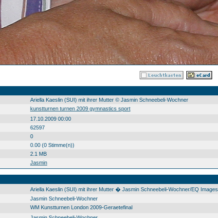
Ariella Kaeslin (SUI) mit ihrer Mutter © Jasmin Schneebeli-Wochner
kunstturnen turnen 2009 gymnastics sport
17.10.2009 00:00
62597
0
0.00 (0 Stimme(n))
2.1 MB
Jasmin
Ariella Kaeslin (SUI) mit ihrer Mutter � Jasmin Schneebeli-Wochner/EQ Images
Jasmin Schneebeli-Wochner
WM Kunstturnen London 2009-Geraetefinal
Jasmin Schneebeli-Wochner