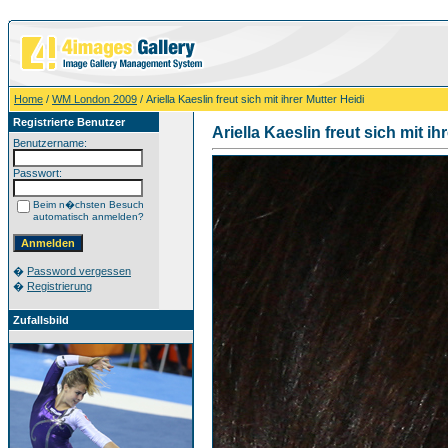
Home
/
WM London 2009
/ Ariella Kaeslin freut sich mit ihrer Mutter Heidi
Registrierte Benutzer
Ariella Kaeslin freut sich mit ih
Benutzername:
Passwort:
Beim n�chsten Besuch
automatisch anmelden?
�
Password vergessen
�
Registrierung
Zufallsbild