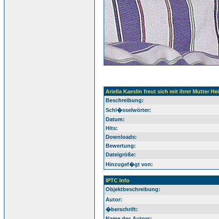
Ariella Kaeslin freut sich mit ihrer Mutter He
Beschreibung:
Schl�sselwörter:
Datum:
Hits:
Downloads:
Bewertung:
Dateigröße:
Hinzugef�gt von:
IPTC Info
Objektbeschreibung:
Autor:
�berschrift:
Name des Autors: