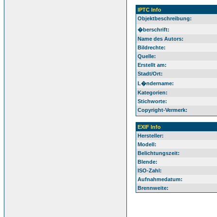
IPTC Info
Objektbeschreibung:
�berschrift:
Name des Autors:
Bildrechte:
Quelle:
Erstellt am:
Stadt/Ort:
L�ndername:
Kategorien:
Stichworte:
Copyright-Vermerk:
EXIF Info
Hersteller:
Modell:
Belichtungszeit:
Blende:
ISO-Zahl:
Aufnahmedatum:
Brennweite: