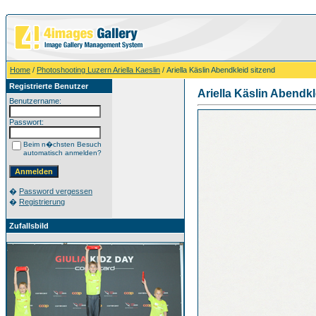
Home
/
Photoshooting Luzern Ariella Kaeslin
/ Ariella Käslin Abendkleid sitzend
Registrierte Benutzer
Ariella Käslin Abendkl
Benutzername:
Passwort:
Beim n�chsten Besuch
automatisch anmelden?
�
Password vergessen
�
Registrierung
Zufallsbild