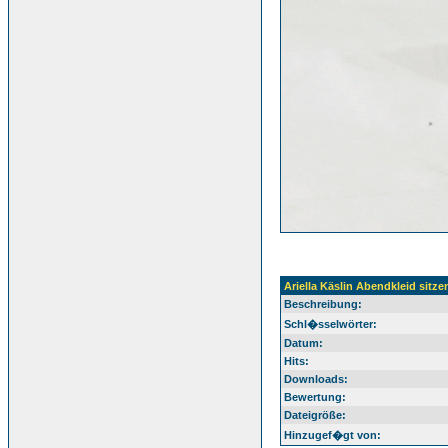
Ariella Käslin Abendkleid sitze
Beschreibung:
Schl�sselwörter:
Datum:
Hits:
Downloads:
Bewertung:
Dateigröße:
Hinzugef�gt von: