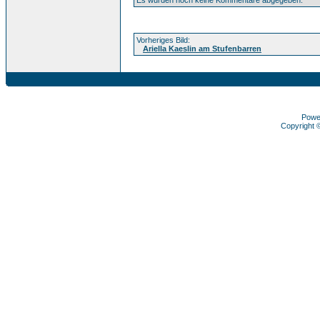
Es wurden noch keine Kommentare abgegeben.
Vorheriges Bild:
Ariella Kaeslin am Stufenbarren
Powe
Copyright