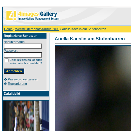
Home
/
Weltmeisterschaft Aarhus 2006
/ Ariella Kaeslin am Stufenbarren
Registrierte Benutzer
Ariella Kaeslin am Stufenbarren
Benutzername:
Passwort:
Beim n�chsten Besuch
automatisch anmelden?
�
Password vergessen
�
Registrierung
Zufallsbild