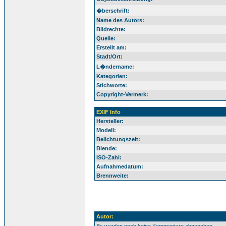
�berschrift:
Name des Autors:
Bildrechte:
Quelle:
Erstellt am:
Stadt/Ort:
L�ndername:
Kategorien:
Stichworte:
Copyright-Vermerk:
EXIF Info
Hersteller:
Modell:
Belichtungszeit:
Blende:
ISO-Zahl:
Aufnahmedatum:
Brennweite:
Autor: