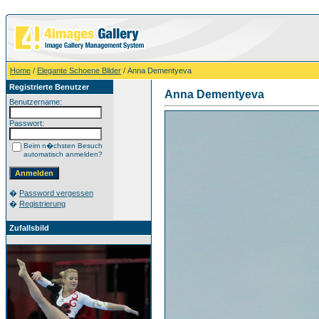
Home
/
Elegante Schoene Bilder
/ Anna Dementyeva
Registrierte Benutzer
Anna Dementyeva
Benutzername:
Passwort:
Beim n�chsten Besuch
automatisch anmelden?
�
Password vergessen
�
Registrierung
Zufallsbild