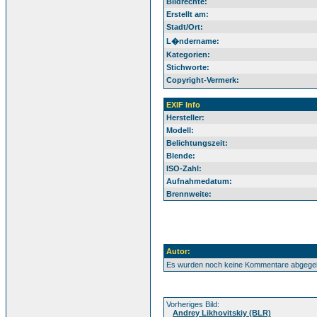
Bildrechte:
Erstellt am:
Stadt/Ort:
L�ndername:
Kategorien:
Stichworte:
Copyright-Vermerk:
EXIF Info
Hersteller:
Modell:
Belichtungszeit:
Blende:
ISO-Zahl:
Aufnahmedatum:
Brennweite:
Autor:
Es wurden noch keine Kommentare abgege
Vorheriges Bild:
Andrey Likhovitskiy (BLR)