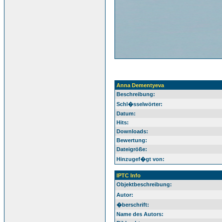
Anna Dementyeva
Beschreibung:
Schl�sselwörter:
Datum:
Hits:
Downloads:
Bewertung:
Dateigröße:
Hinzugef�gt von:
IPTC Info
Objektbeschreibung:
Autor:
�berschrift:
Name des Autors: