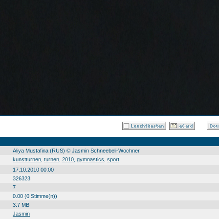
Aliya Mustafina (RUS) © Jasmin Schneebeli-Wochner
kunstturnen
,
turnen
,
2010
,
gymnastics
,
sport
17.10.2010 00:00
326323
7
0.00 (0 Stimme(n))
3.7 MB
Jasmin