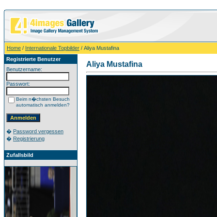
Home
/
Internationale Topbilder
/ Aliya Mustafina
Registrierte Benutzer
Aliya Mustafina
Benutzername:
Passwort:
Beim n�chsten Besuch
automatisch anmelden?
�
Password vergessen
�
Registrierung
Zufallsbild