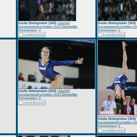
Giulia Steingruber (SUI)
(
Jasmin
)
Giulia Steingruber (SUI)
Europameisterschaften 2015 Montpellier
Europameisterschaften 201
Kommentare: 0
Kommentare: 0
Giulia Steingruber (SUI)
(
Jasmin
)
Europameisterschaften 2015 Montpellier
Kommentare: 0
Giulia Steingruber (SUI)
Europameisterschaften 201
Kommentare: 0