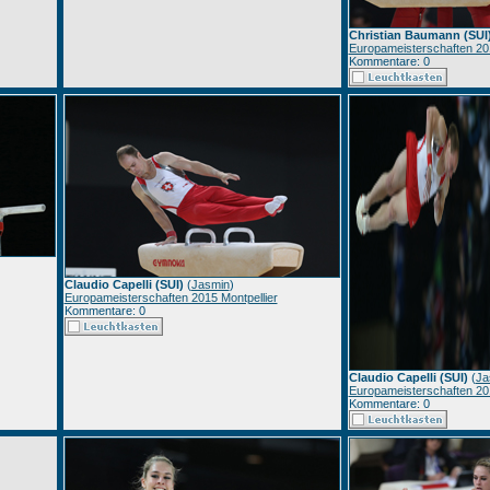
Christian Baumann (SUI
Europameisterschaften 201
Kommentare: 0
Claudio Capelli (SUI)
(
Jasmin
)
Europameisterschaften 2015 Montpellier
Kommentare: 0
Claudio Capelli (SUI)
(
Ja
Europameisterschaften 201
Kommentare: 0