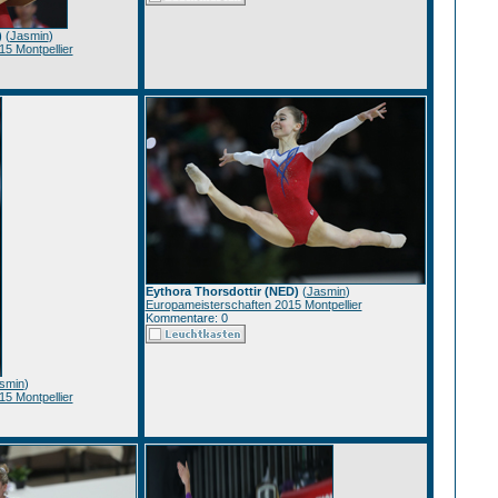
)
(
Jasmin
)
5 Montpellier
Eythora Thorsdottir (NED)
(
Jasmin
)
Europameisterschaften 2015 Montpellier
Kommentare: 0
smin
)
5 Montpellier