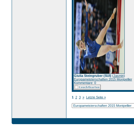
Giulia Steingruber (SUI)
(
Jasmin
)
Europameisterschaften 2015 Montpellier
Kommentare: 0
1
2
3
»
Letzte Seite »