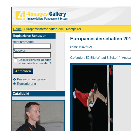
Home
/ Europameisterschaften 2015 Montpellier
Registrierte Benutzer
Europameisterschaften 201
Benutzername:
(Hits: 1002692)
Passwort:
Gefunden: 52 Bild(er) auf 3 Seite(n). Angeze
Beim n�chsten Besuch
automatisch anmelden?
�
Password vergessen
�
Registrierung
Zufallsbild