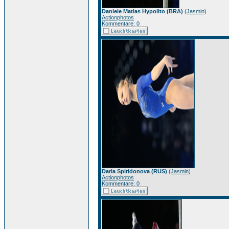
Daniele Matias Hypolito (BRA)
(
Jasmin
)
Actionphotos
Kommentare: 0
Daria Spiridonova (RUS)
(
Jasmin
)
Actionphotos
Kommentare: 0