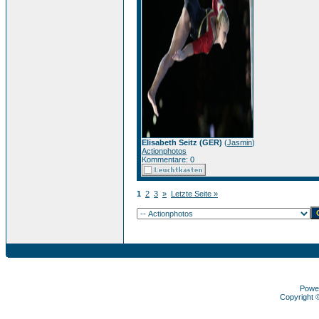
Elisabeth Seitz (GER)
(
Jasmin
)
Actionphotos
Kommentare: 0
1
2
3
»
Letzte Seite »
Powe
Copyright