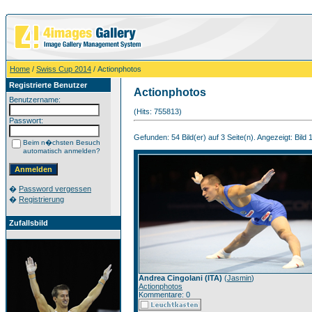
Home
/
Swiss Cup 2014
/ Actionphotos
Registrierte Benutzer
Actionphotos
Benutzername:
(Hits: 755813)
Passwort:
Gefunden: 54 Bild(er) auf 3 Seite(n). Angezeigt: Bild 1
Beim n�chsten Besuch
automatisch anmelden?
�
Password vergessen
�
Registrierung
Zufallsbild
Andrea Cingolani (ITA)
(
Jasmin
)
Actionphotos
Kommentare: 0