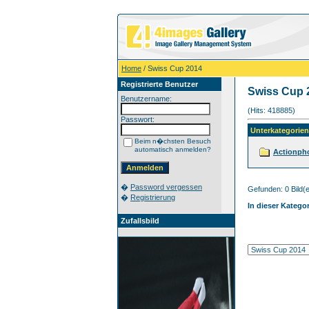
Home
/ Swiss Cup 2014
Registrierte Benutzer
Swiss Cup 
Benutzername:
(Hits: 418885)
Passwort:
Unterkategorien
Beim n�chsten Besuch
automatisch anmelden?
Actionph
�
Password vergessen
Gefunden: 0 Bild(er
�
Registrierung
In dieser Katego
Zufallsbild