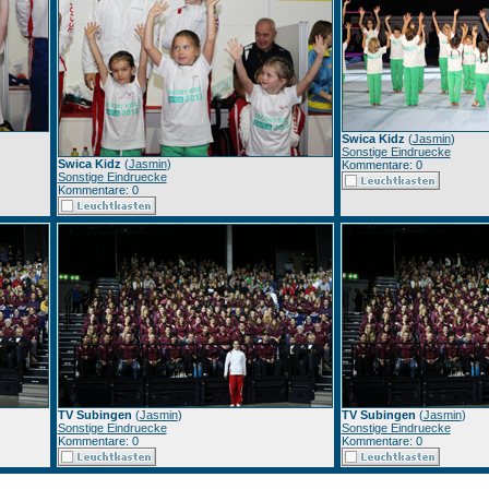
Swica Kidz
(
Jasmin
)
Sonstige Eindruecke
Swica Kidz
(
Jasmin
)
Kommentare: 0
Sonstige Eindruecke
Kommentare: 0
TV Subingen
(
Jasmin
)
TV Subingen
(
Jasmin
)
Sonstige Eindruecke
Sonstige Eindruecke
Kommentare: 0
Kommentare: 0