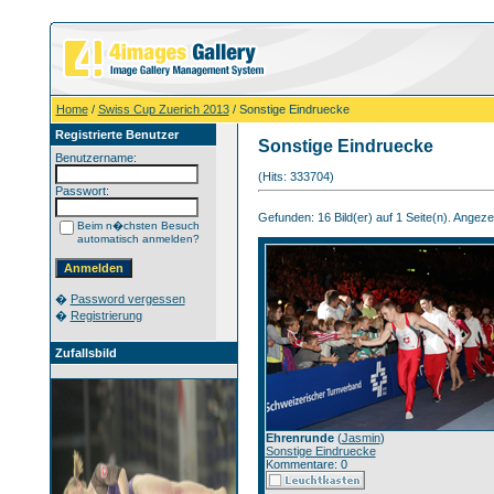
Home
/
Swiss Cup Zuerich 2013
/ Sonstige Eindruecke
Registrierte Benutzer
Sonstige Eindruecke
Benutzername:
(Hits: 333704)
Passwort:
Gefunden: 16 Bild(er) auf 1 Seite(n). Angezeig
Beim n�chsten Besuch
automatisch anmelden?
�
Password vergessen
�
Registrierung
Zufallsbild
Ehrenrunde
(
Jasmin
)
Sonstige Eindruecke
Kommentare: 0