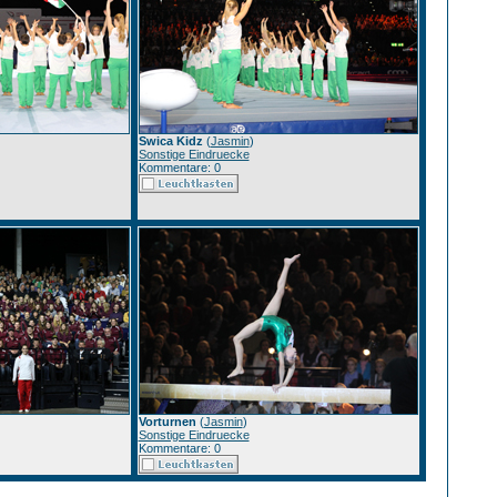
Swica Kidz
(
Jasmin
)
Sonstige Eindruecke
Kommentare: 0
Vorturnen
(
Jasmin
)
Sonstige Eindruecke
Kommentare: 0