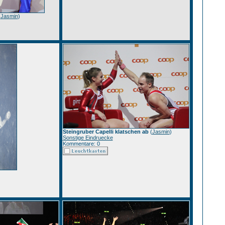
(
Jasmin
)
Steingruber Capelli klatschen ab
(
Jasmin
)
Sonstige Eindruecke
Kommentare: 0