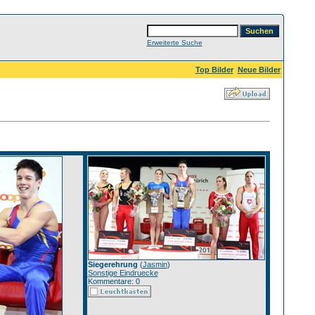
Erweiterte Suche
Top Bilder
Neue Bilder
Siegerehrung
(
Jasmin
)
Sonstige Eindruecke
Kommentare: 0