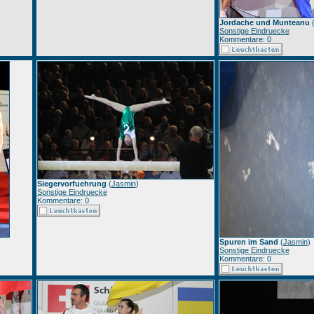
Jordache und Munteanu
Sonstige Eindruecke
Kommentare: 0
Siegervorfuehrung
(
Jasmin
)
Sonstige Eindruecke
Kommentare: 0
Spuren im Sand
(
Jasmin
)
Sonstige Eindruecke
Kommentare: 0