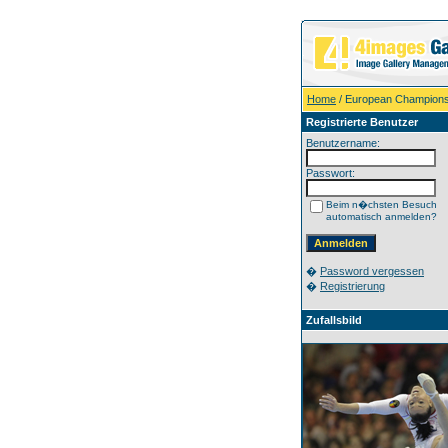
Home
/ European Champions
Registrierte Benutzer
Benutzername:
Passwort:
Beim n�chsten Besuch
automatisch anmelden?
�
Password vergessen
�
Registrierung
Zufallsbild