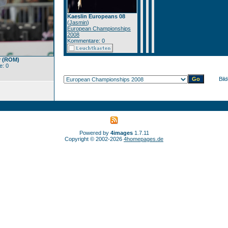
Kaeslin Europeans 08
(
Jasmin
)
European Championships
2008
Kommentare: 0
r (ROM)
: 0
Bil
Powered by
4images
1.7.11
Copyright © 2002-2026
4homepages.de