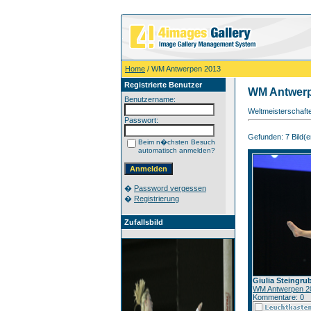
Home
/ WM Antwerpen 2013
Registrierte Benutzer
WM Antwerp
Benutzername:
Weltmeisterschaft
Passwort:
Gefunden: 7 Bild(er
Beim n�chsten Besuch
automatisch anmelden?
�
Password vergessen
�
Registrierung
Zufallsbild
Giulia Steingrub
WM Antwerpen 2
Kommentare: 0