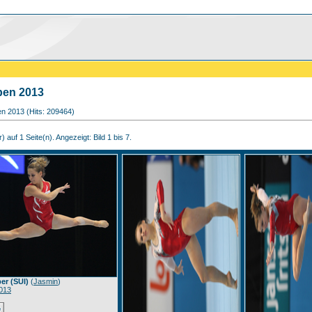
en 2013
en 2013 (Hits: 209464)
) auf 1 Seite(n). Angezeigt: Bild 1 bis 7.
er (SUI)
(
Jasmin
)
013