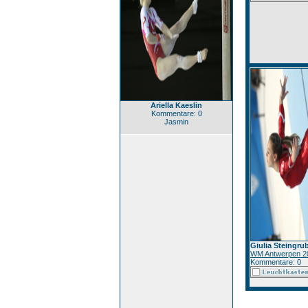
Ariella Kaeslin
Kommentare: 0
Jasmin
Giulia Steingrub
WM Antwerpen 2
Kommentare: 0