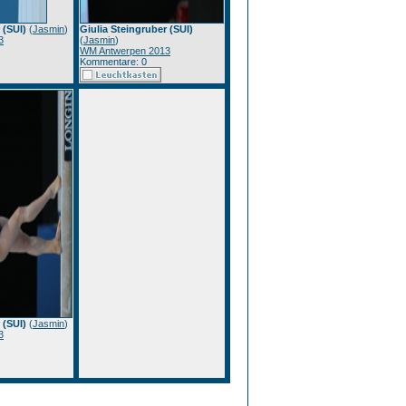
 (SUI)
(
Jasmin
)
Giulia Steingruber (SUI)
3
(
Jasmin
)
WM Antwerpen 2013
Kommentare: 0
 (SUI)
(
Jasmin
)
3