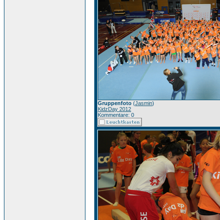
Gruppenfoto
(
Jasmin
)
KidzDay 2012
Kommentare: 0