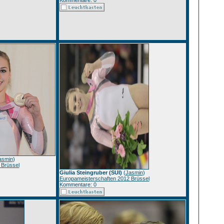
Kommentare: 0
asmin
)
 Brüssel
Giulia Steingruber (SUI)
(
Jasmin
)
Europameisterschaften 2012 Brüssel
Kommentare: 0