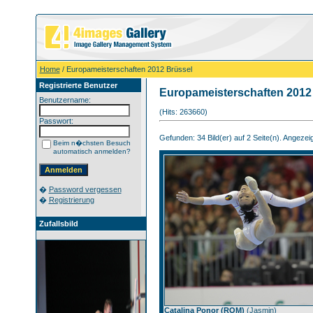
Home
/ Europameisterschaften 2012 Brüssel
Registrierte Benutzer
Europameisterschaften 2012
Benutzername:
(Hits: 263660)
Passwort:
Gefunden: 34 Bild(er) auf 2 Seite(n). Angezeigt
Beim n�chsten Besuch
automatisch anmelden?
�
Password vergessen
�
Registrierung
Zufallsbild
Catalina Ponor (ROM)
(
Jasmin
)