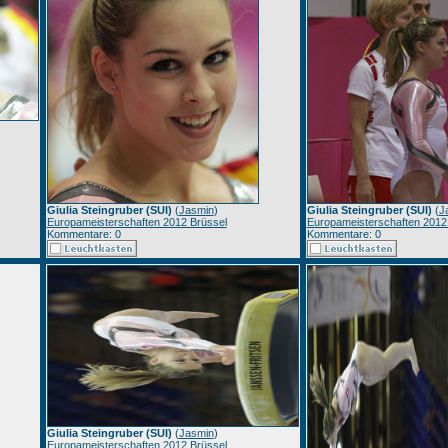
Giulia Steingruber (SUI)
(
Jasmin
)
Giulia Steingruber (SUI)
(
J
Europameisterschaften 2012 Brüssel
Europameisterschaften 2012
Kommentare: 0
Kommentare: 0
Giulia Steingruber (SUI)
(
Jasmin
)
Europameisterschaften 2012 Brüssel