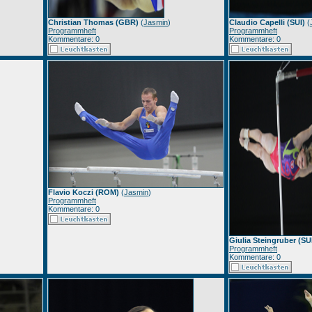
Christian Thomas (GBR)
(
Jasmin
)
Claudio Capelli (SUI)
(
Programmheft
Programmheft
Kommentare: 0
Kommentare: 0
Flavio Koczi (ROM)
(
Jasmin
)
Programmheft
Kommentare: 0
Giulia Steingruber (SU
Programmheft
Kommentare: 0