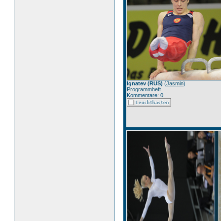
Ignatev (RUS)
(
Jasmin
)
Programmheft
Kommentare: 0