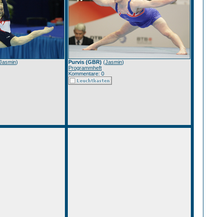
Jasmin
)
Purvis (GBR)
(
Jasmin
)
Programmheft
Kommentare: 0