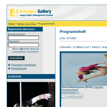
Home
/
Swiss Cup 2011
/ Programmheft
Registrierte Benutzer
Programmheft
Benutzername:
(Hits: 557485)
Passwort:
Gefunden: 14 Bild(er) auf 1 Seite(n). Ange
Beim n�chsten Besuch
automatisch anmelden?
�
Password vergessen
�
Registrierung
Zufallsbild
Anna Dementyeva (RUS)
(
Jasmin
)
Programmheft
Kommentare: 0