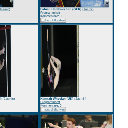
Jasmin
)
Fabian Hambuechen (GER)
(
Jasmin
)
Programmheft
Kommentare: 0
I)
(
Jasmin
)
Hannah Wheelan (UK)
(
Jasmin
)
Programmheft
Kommentare: 0